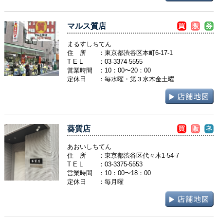
マルス質店
まるすしちてん
住 所
：東京都渋谷区本町6-17-1
T E L
：
03-3374-5555
営業時間
：10：00〜20：00
定休日
：毎水曜・第３水木金土曜
葵質店
あおいしちてん
住 所
：東京都渋谷区代々木1-54-7
T E L
：
03-3375-5553
営業時間
：10：00〜18：00
定休日
：毎月曜