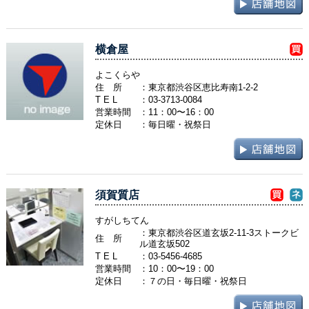
横倉屋
よこくらや
住 所
：東京都渋谷区恵比寿南1-2-2
T E L
：
03-3713-0084
営業時間
：11：00〜16：00
定休日
：毎日曜・祝祭日
須賀質店
すがしちてん
：東京都渋谷区道玄坂2-11-3ストークビ
住 所
ル道玄坂502
T E L
：
03-5456-4685
営業時間
：10：00〜19：00
定休日
：７の日・毎日曜・祝祭日