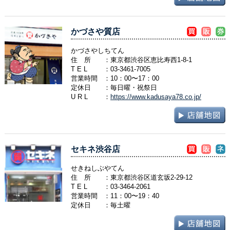
かづさや質店
かづさやしちてん
住 所
：東京都渋谷区恵比寿西1-8-1
T E L
：
03-3461-7005
営業時間
：10：00〜17：00
定休日
：毎日曜・祝祭日
U R L
：
https://www.kadusaya78.co.jp/
セキネ渋谷店
せきねしぶやてん
住 所
：東京都渋谷区道玄坂2-29-12
T E L
：
03-3464-2061
営業時間
：11：00〜19：40
定休日
：毎土曜