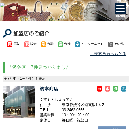
menu
買取
販売
金融
金券
インターネット
その他
→検索画面へもどる
「渋谷区」7件見つかりました
1
全7件中（1〜7 件）を表示
楠本商店
くすもとしょうてん
住 所
：東京都渋谷区道玄坂1-5-2
T E L
：
03-3462-0555
営業時間
：10：00〜20：00
定休日
：毎日曜・祝祭日