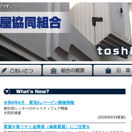
ジです。
令和8年6月 質流れバーゲン開催情報
第91回シッチーのチャリティフェア開催
大田区後援
(2026/03/19更新)
質屋を装うヤミ金業者（偽装質屋）にご注意を