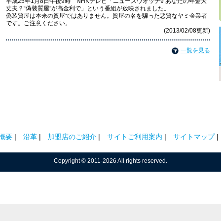
平成25年1月8日午後9時 NHKテレビ「ニュースウオッチ9 あなたの年金大
丈夫？“偽装質屋”が高金利で」という番組が放映されました。
偽装質屋は本来の質屋ではありません。質屋の名を騙った悪質なヤミ金業者
です。ご注意ください。
(2013/02/08更新)
一覧を見る
概要
沿革
加盟店のご紹介
サイトご利用案内
サイトマップ
Copyright © 2011-2026 All rights reserved.