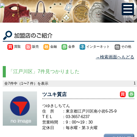
menu
買取
販売
金融
金券
インターネット
その他
→検索画面へもどる
「江戸川区」7件見つかりました
1
全7件中（1〜7 件）を表示
ツユキ質店
つゆきしちてん
住 所
：東京都江戸川区南小岩6-25-9
T E L
：
03-3657-6237
営業時間
：9：00〜19：30
定休日
：毎水曜・第３火曜