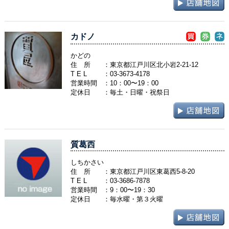
カドノ
かどの
住 所
：東京都江戸川区北小岩2-21-12
T E L
：
03-3673-4178
営業時間
：10：00〜19：00
定休日
：毎土・日曜・祝祭日
質葛西
しちかさい
住 所
：東京都江戸川区東葛西5-8-20
T E L
：
03-3686-7878
営業時間
：9：00〜19：30
定休日
：毎水曜・第３火曜