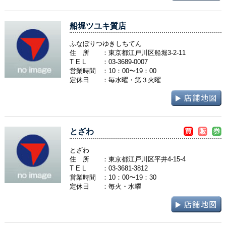
船堀ツユキ質店
ふなぼりつゆきしちてん
住 所
：東京都江戸川区船堀3-2-11
T E L
：
03-3689-0007
営業時間
：10：00〜19：00
定休日
：毎水曜・第３火曜
とざわ
とざわ
住 所
：東京都江戸川区平井4-15-4
T E L
：
03-3681-3812
営業時間
：10：00〜19：30
定休日
：毎火・水曜