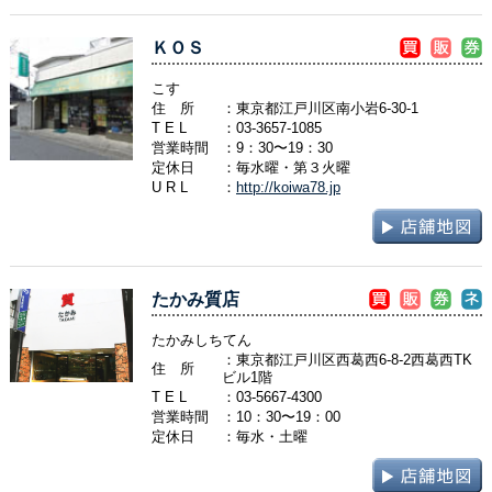
ＫＯＳ
こす
住 所
：東京都江戸川区南小岩6-30-1
T E L
：
03-3657-1085
営業時間
：9：30〜19：30
定休日
：毎水曜・第３火曜
U R L
：
http://koiwa78.jp
たかみ質店
たかみしちてん
：東京都江戸川区西葛西6-8-2西葛西TK
住 所
ビル1階
T E L
：
03-5667-4300
営業時間
：10：30〜19：00
定休日
：毎水・土曜