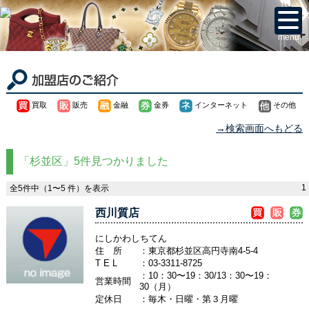
menu
買取
販売
金融
金券
インターネット
その他
→検索画面へもどる
「杉並区」5件見つかりました
1
全5件中（1〜5 件）を表示
西川質店
にしかわしちてん
住 所
：東京都杉並区高円寺南4-5-4
T E L
：
03-3311-8725
：10：30〜19：30/13：30〜19：
営業時間
30（月）
定休日
：毎木・日曜・第３月曜