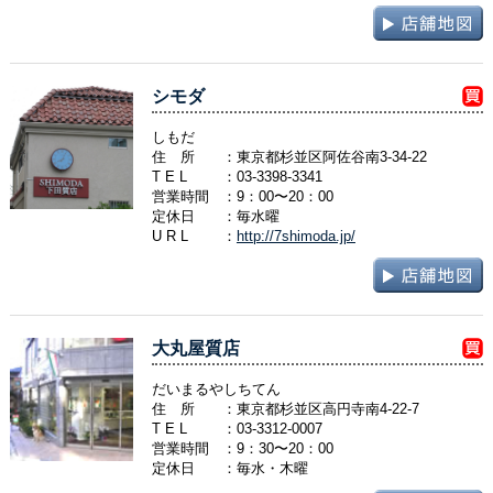
シモダ
しもだ
住 所
：東京都杉並区阿佐谷南3-34-22
T E L
：
03-3398-3341
営業時間
：9：00〜20：00
定休日
：毎水曜
U R L
：
http://7shimoda.jp/
大丸屋質店
だいまるやしちてん
住 所
：東京都杉並区高円寺南4-22-7
T E L
：
03-3312-0007
営業時間
：9：30〜20：00
定休日
：毎水・木曜