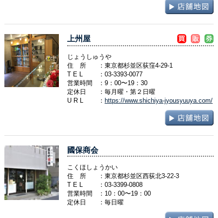
上州屋
じょうしゅうや
住 所
：東京都杉並区荻窪4-29-1
T E L
：
03-3393-0077
営業時間
：9：00〜19：30
定休日
：毎月曜・第２日曜
U R L
：
https://www.shichiya-jyousyuuya.com/
國保商会
こくほしょうかい
住 所
：東京都杉並区西荻北3-22-3
T E L
：
03-3399-0808
営業時間
：10：00〜19：00
定休日
：毎日曜