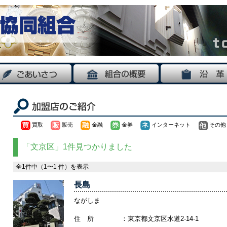
買取
販売
金融
金券
インターネット
その他
「文京区」1件見つかりました
全1件中（1〜1 件）を表示
長島
ながしま
住 所
：東京都文京区水道2-14-1