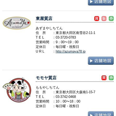
東屋質店
あずまやしちてん
住 所
：東京都大田区南雪谷2-11-1
T E L
：
03-3720-0783
営業時間
：9：00〜19：00
定休日
：毎日曜・祝祭日
U R L
：
http://azumaya78.jp
モモヤ質店
ももやしちてん
住 所
：東京都大田区大森南1-15-7
T E L
：
03-3742-0468
営業時間
：10：00〜18：00
定休日
：毎日曜・祝祭日