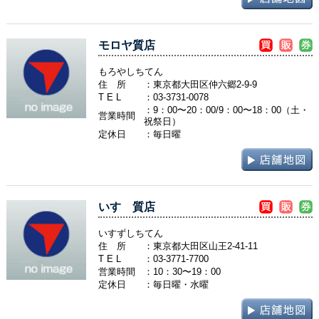
モロヤ質店
もろやしちてん
住 所
：東京都大田区仲六郷2-9-9
T E L
：
03-3731-0078
：9：00〜20：00/9：00〜18：00（土・
営業時間
祝祭日）
定休日
：毎日曜
いすゞ質店
いすずしちてん
住 所
：東京都大田区山王2-41-11
T E L
：
03-3771-7700
営業時間
：10：30〜19：00
定休日
：毎日曜・水曜