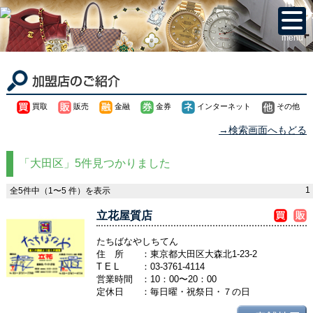
menu
買取
販売
金融
金券
インターネット
その他
→検索画面へもどる
「大田区」5件見つかりました
1
全5件中（1〜5 件）を表示
立花屋質店
たちばなやしちてん
住 所
：東京都大田区大森北1-23-2
T E L
：
03-3761-4114
営業時間
：10：00〜20：00
定休日
：毎日曜・祝祭日・７の日