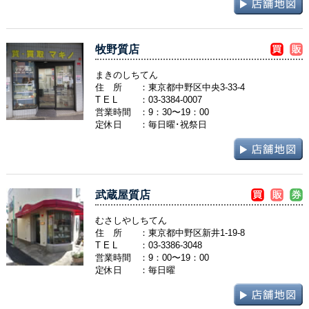
牧野質店
まきのしちてん
住 所
：東京都中野区中央3-33-4
T E L
：
03-3384-0007
営業時間
：9：30〜19：00
定休日
：毎日曜･祝祭日
武蔵屋質店
むさしやしちてん
住 所
：東京都中野区新井1-19-8
T E L
：
03-3386-3048
営業時間
：9：00〜19：00
定休日
：毎日曜