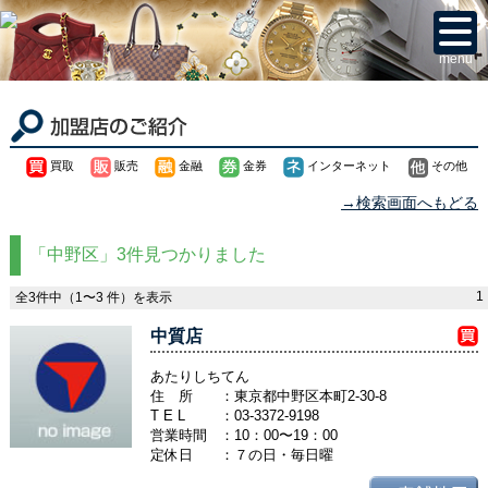
menu
買取
販売
金融
金券
インターネット
その他
→検索画面へもどる
「中野区」3件見つかりました
1
全3件中（1〜3 件）を表示
中質店
あたりしちてん
住 所
：東京都中野区本町2-30-8
T E L
：
03-3372-9198
営業時間
：10：00〜19：00
定休日
：７の日・毎日曜